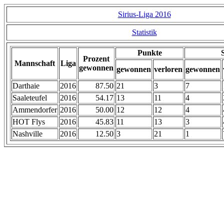
Sirius-Liga 2016
Statistik
Punkte
Prozent
Mannschaft
Liga
gewonnen
gewonnen
verloren
gewonnen
Darthaie
2016
87.50
21
3
7
Saaleteufel
2016
54.17
13
11
4
Ammendorfer
2016
50.00
12
12
4
HOT Flys
2016
45.83
11
13
3
Nashville
2016
12.50
3
21
1